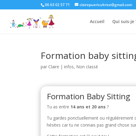
06 63 02 57 71
clairepuericultrice@gmail.com
Accueil
Qui suis-je 
Formation baby sittin
par
Claire
|
infos
,
Non classé
Formation Baby Sitting
Tu as entre
14 ans et 20 ans
?
Tu gardes ponctuellement ou régulièrement d
hésites car tu ne connais pas grand chose sur