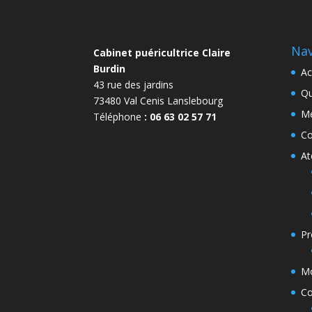
Nav
Cabinet puéricultrice Claire
Burdin
Ac
43 rue des jardins
Qu
73480 Val Cenis Lanslebourg
Me
Téléphone
: 06 63 02 57 71
Co
At
Pr
Mo
Co