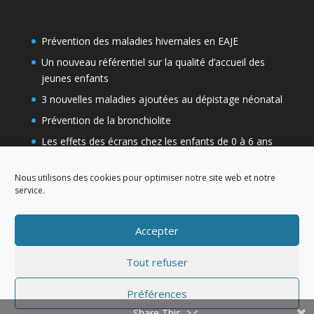
Prévention des maladies hivernales en EAJE
Un nouveau référentiel sur la qualité d’accueil des
jeunes enfants
3 nouvelles maladies ajoutées au dépistage néonatal
Prévention de la bronchiolite
Les effets des écrans chez les enfants de 0 à 6 ans
Nous utilisons des cookies pour optimiser notre site web et notre
service.
Accepter
Tout refuser
Préférences
Création Bernerd.com 2021
Share This