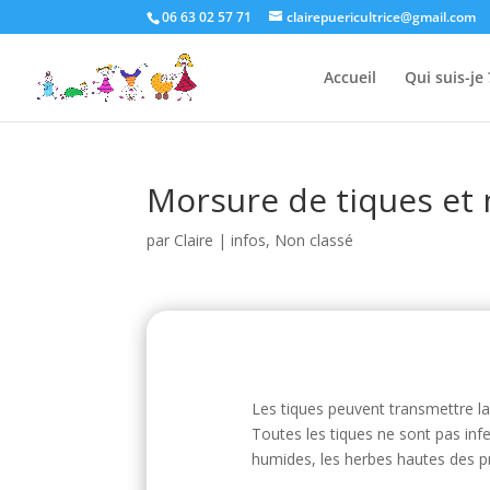
06 63 02 57 71
clairepuericultrice@gmail.com
Accueil
Qui suis-je 
Morsure de tiques et
par
Claire
|
infos
,
Non classé
Les tiques peuvent transmettre la 
Toutes les tiques ne sont pas infe
humides, les herbes hautes des pra