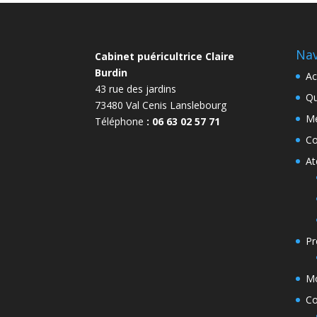
Nav
Cabinet puéricultrice Claire
Burdin
Ac
43 rue des jardins
Qu
73480 Val Cenis Lanslebourg
Me
Téléphone
: 06 63 02 57 71
Co
At
Pr
Mo
Co