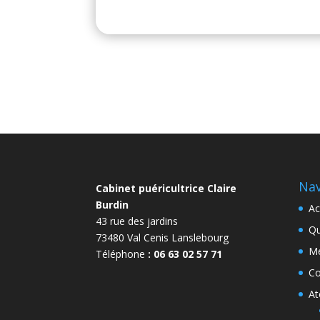
Nav
Cabinet puéricultrice Claire
Burdin
Ac
43 rue des jardins
Qu
73480 Val Cenis Lanslebourg
Me
Téléphone
: 06 63 02 57 71
Co
At