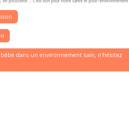
lo, en poussette … C’est bon pour notre santé et pour l’environnement 
aison
on
ir bébé dans un environnement sain, n'hésitez