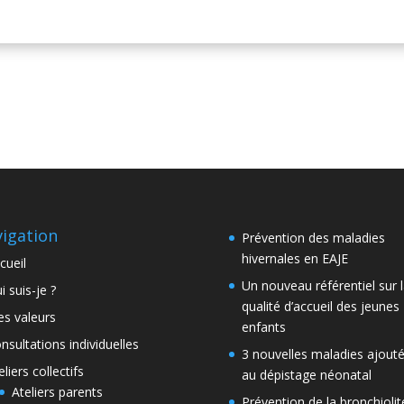
igation
Prévention des maladies
hivernales en EAJE
cueil
Un nouveau référentiel sur 
i suis-je ?
qualité d’accueil des jeunes
s valeurs
enfants
nsultations individuelles
3 nouvelles maladies ajout
eliers collectifs
au dépistage néonatal
Ateliers parents
Prévention de la bronchiolit