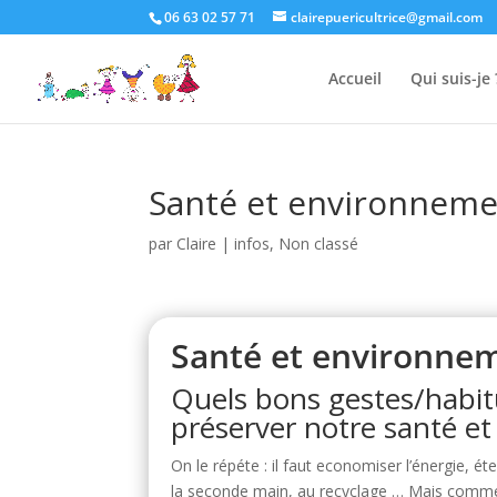
06 63 02 57 71
clairepuericultrice@gmail.com
Accueil
Qui suis-je 
Santé et environneme
par
Claire
|
infos
,
Non classé
Santé et environnem
Quels bons gestes/habit
préserver notre santé et
On le répéte : il faut economiser l’énergie, é
la seconde main, au recyclage … Mais comment